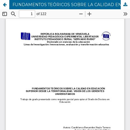
FUNDAMENTOS TEÓRICOS SOBRE LA CALIDAD EN EDUCACIÓN SUPERIOR DESDE LA TERRITORIALIDAD. VISIÓN DE LOS GERENTES UNIVERSITARIOS