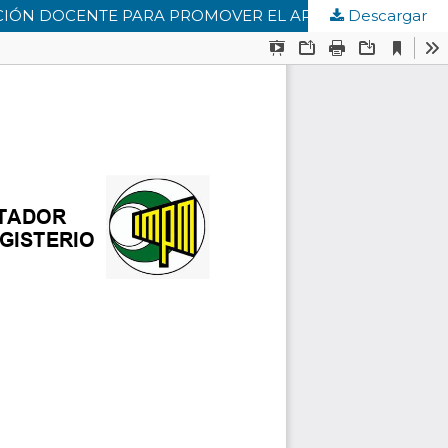
Descargar
CONSTRUCTO TEÓRICO-PRÁCTICO, DESDE LA DIMENSIÓN INNOVADORA, COMO FORTALEZA EN LA FORMACIÓN DOCENTE PARA PROMOVER EL APRENDIZAJE SIGNIFICATIVO EN ESTUDIANTES DE GRADOS 10º Y 11º