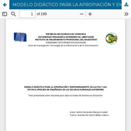
MODELO DIDÁCTICO PARA LA APROPIACIÓN Y EMPODERAMIENTO DE LAS TAC Y LAS TEP EN EL PROCESO DE ENSEÑANZA EN LAS ESCUELAS NORMALES SUPERIORES