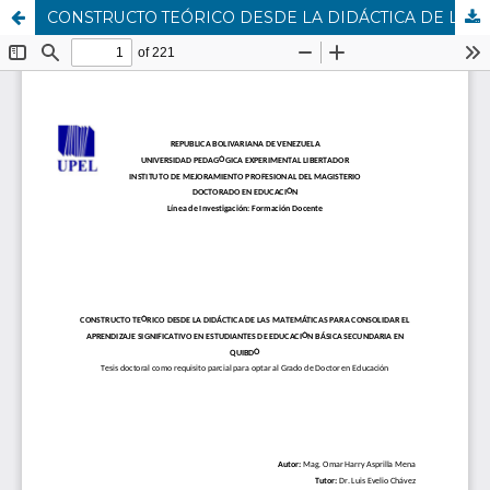
CONSTRUCTO TEÓRICO DESDE LA DIDÁCTICA DE LAS MATEMÁTICAS PARA CONSOLIDAR EL APRENDIZAJE SIGNIFICATIVO EN ESTUDIANTES DE EDUCACIÓN BÁSICA SECUNDARIA EN QUIBDÓ