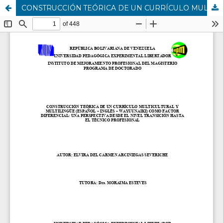
CONSTRUCCIÓN TEÓRICA DE UN CURRÍCULO MULTICULTURAL Y MULTILINGÜE (ESPAÑOL – INGLÉS – WAYUUNAIKI) COMO FACTOR DIFERENCIAL: UNA PERSPECTIVA DESDE EL NIVEL TRANSICIÓN HASTA EL TÉCNICO PROFESIONAL