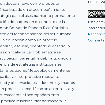
DOCTORA
ión doctoral tuvo como propósito
eórico basado en el acompañamiento
ategia para el asesoramiento permanente
ción de padres, en el contexto de la
Esta obra 
Simón Bolívar de Planeta Rica, Córdoba,
internacio
parte del reconocimiento del ser humano
Reconoci
de la educación como un proceso
CompartirI
milia y escuela, orientado al desarrollo
s significativos. La problemática se
ticipación parental, la débil articulación
sencia de estrategias institucionales
ntar a los padres.Metodológicamente, se
ualitativo interpretativo mediante
didad y observaciones a docentes y madres
con procesos decodificación abierta, axial y
ados estacaron el acompañamiento
áctica relacional transformadora; la