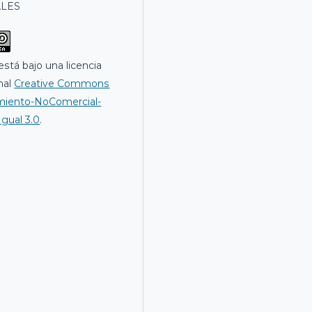
LES
está bajo una licencia
nal
Creative Commons
miento-NoComercial-
gual 3.0
.