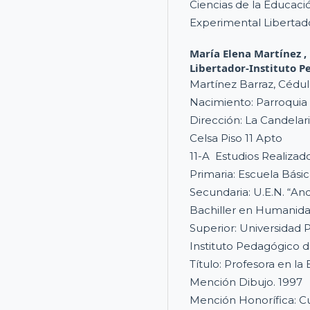
Ciencias de la Educaci
Experimental Libertad
María Elena Martínez ,
Libertador-Instituto P
Martínez Barraz, Cédula
Nacimiento: Parroquia 
Dirección: La Candelaria
Celsa Piso 11 Apto
11-A Estudios Realizado
Primaria: Escuela Bási
Secundaria: U.E.N. “An
Bachiller en Humanid
Superior: Universidad 
Instituto Pedagógico d
Título: Profesora en la
Mención Dibujo. 1997
Mención Honorífica: C