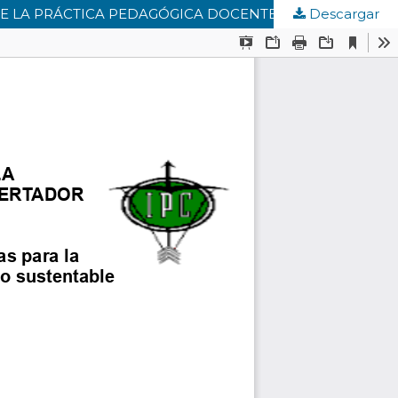
Descargar
CONSTRUCTOS TEÓRICOS Y METODOLÓGICOS PARA LA COMPRENSIÓN DEL CLIMA ORGANIZACIONAL DESDE LA PRÁCTICA PEDAGÓGICA DOCENTE EN ESCUELAS DE BÁSICA PRIMARIA DE CÓRDOBA, COLOMBIA