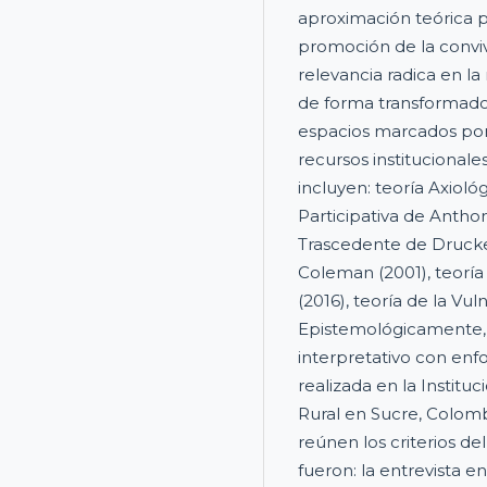
aproximación teórica p
promoción de la conviv
relevancia radica en la
de forma transformador
espacios marcados por 
recursos institucionale
incluyen: teoría Axiol
Participativa de Antho
Trascedente de Drucker 
Coleman (2001), teoría
(2016), teoría de la Vul
Epistemológicamente, 
interpretativo con enfo
realizada en la Instit
Rural en Sucre, Colomb
reúnen los criterios d
fueron: la entrevista e