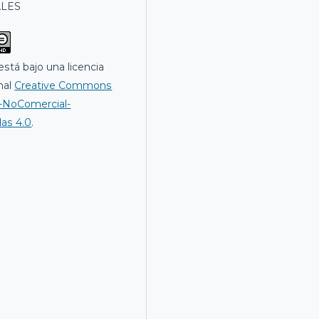
LES
está bajo una licencia
nal
Creative Commons
n-NoComercial-
das 4.0
.