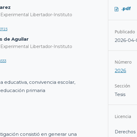
yarez
.pdf
Experimental Libertador-Instituto
-0723
Publicado
fs de Aguilar
2026-04-
Experimental Libertador-Instituto
0333
Número
2026
a educativa, convivencia escolar,
Sección
 educación primaria
Tesis
Licencia
Derechos 
stigación consistió en generar una