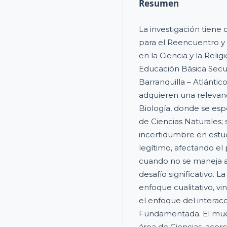
Resumen
La investigación tien
para el Reencuentro y
en la Ciencia y la Reli
Educación Básica Secun
Barranquilla – Atlántic
adquieren una relevanc
Biología, donde se esp
de Ciencias Naturales;
incertidumbre en estud
legítimo, afectando e
cuando no se maneja 
desafío significativo.
enfoque cualitativo, vi
el enfoque del interacc
Fundamentada. El mues
área de Ciencias, acer