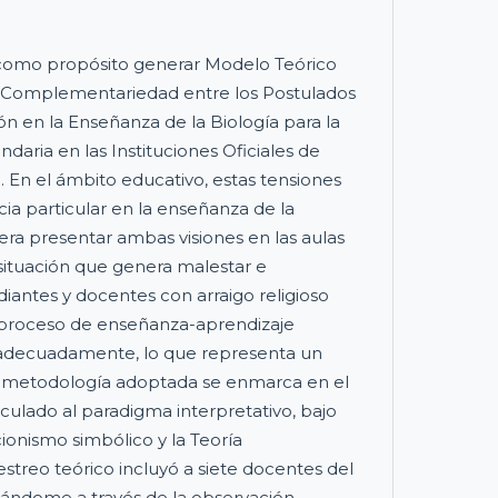
e como propósito generar Modelo Teórico
 Complementariedad entre los Postulados
gión en la Enseñanza de la Biología para la
daria en las Instituciones Oficiales de
o. En el ámbito educativo, estas tensiones
ia particular en la enseñanza de la
era presentar ambas visiones en las aulas
 situación que genera malestar e
iantes y docentes con arraigo religioso
l proceso de enseñanza-aprendizaje
adecuadamente, lo que representa un
 La metodología adoptada se enmarca en el
nculado al paradigma interpretativo, bajo
ionismo simbólico y la Teoría
treo teórico incluyó a siete docentes del
cándome a través de la observación