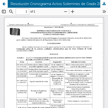
Resolución Cronograma Actos Solemnes de Grado 2026-I 2026.785.206