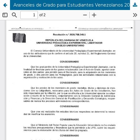
Aranceles de Grado para Estudiantes Venezolanos 2026.788.349.1